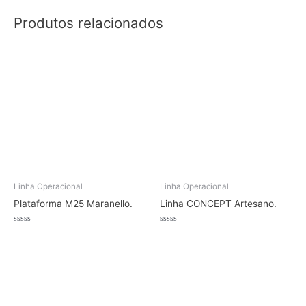
Produtos relacionados
Linha Operacional
Linha Operacional
Plataforma M25 Maranello.
Linha CONCEPT Artesano.
Avaliação
Avaliação
0
0
de
de
5
5