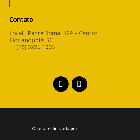
Contato
Local: Padre Roma, 129 – Centro
Florianópolis SC
(48) 3225-1005
F
I
a
n
c
s
e
t
b
a
o
g
o
r
k
a
-
m
Criado e otimizado por
f