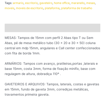
Tags:
armario
,
escritorio
,
gaveteiro
,
home office
,
maranello
,
mesas
,
moveis
,
moveis de escritorio
,
plataforma
,
plataforma de trabalho
Descrição
MESAS: Tampos de 15mm com perfil 2 Abas tipo T ou Sem
Abas, pé de mesa metálico tubo (30 x 20 e 30 x 50) coluna
central em mdp 15mm, angulares e Call center confeccionados
com fita de borda 1mm.
ARMÁRIOS: Tampos com avanço, pratileiras,portas ,laterais e
base 15mm, costa 3mm, forma de fixação minifix, base com
regulagem de altura, dobradiça 110º .
GAVETEIROS E ARQUIVOS: Tampos, laterais, costas e gavetas
em 15mm, fundo de gaveta 3mm, corrediças metálicas,
travamentos primeira gaveta.