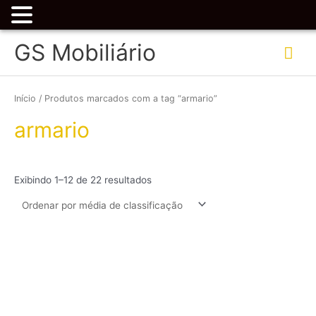
Ir
Me
GS Mobiliário
para
o
prin
Classificado
conteúdo
por
classificação
Início
/ Produtos marcados com a tag “armario”
média
armario
Exibindo 1–12 de 22 resultados