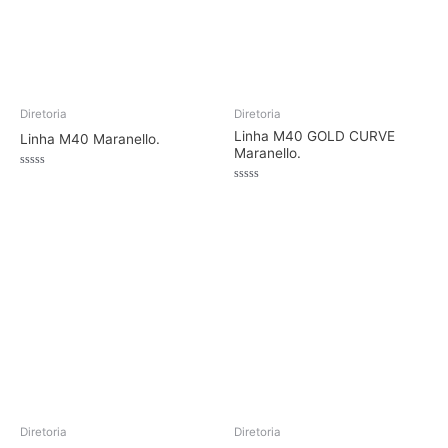
Diretoria
Diretoria
Linha M40 GOLD CURVE
Linha M40 Maranello.
Maranello.
Avaliação
0
Avaliação
de
0
5
de
5
Diretoria
Diretoria