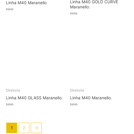
Linha M40 GOLD CURVE
Linha M40 Maranello
Maranello.
Avaliação
0
Avaliação
de
0
5
de
5
Diretoria
Diretoria
Linha M40 GLASS Maranello.
Linha M40 Maranello.
Avaliação
Avaliação
0
0
de
de
5
5
1
2
→