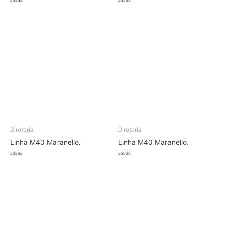
Avaliação
Avaliação
0
0
de
de
5
5
Diretoria
Diretoria
Linha M40 Maranello.
Linha M40 Maranello.
Avaliação
Avaliação
0
0
de
de
5
5