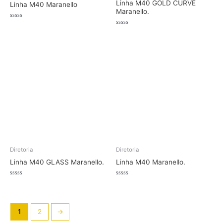
Linha M40 GOLD CURVE
Linha M40 Maranello
Maranello.
Avaliação
0
Avaliação
de
0
5
de
5
Diretoria
Diretoria
Linha M40 GLASS Maranello.
Linha M40 Maranello.
Avaliação
Avaliação
0
0
de
de
5
5
1
2
→