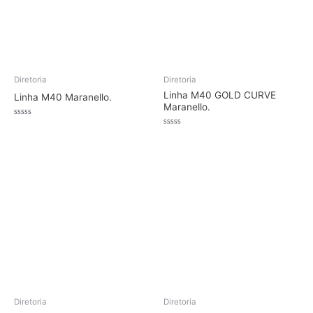
Diretoria
Diretoria
Linha M40 GOLD CURVE
Linha M40 Maranello.
Maranello.
Avaliação
0
Avaliação
de
0
5
de
5
Diretoria
Diretoria