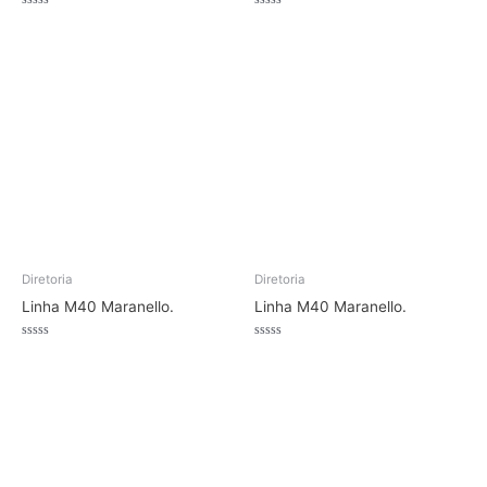
Avaliação
Avaliação
0
0
de
de
5
5
Diretoria
Diretoria
Linha M40 Maranello.
Linha M40 Maranello.
Avaliação
Avaliação
0
0
de
de
5
5