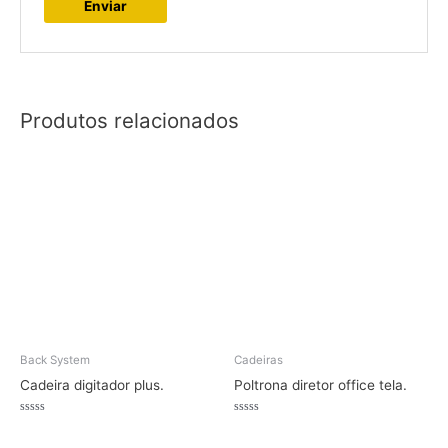
Produtos relacionados
Back System
Cadeiras
Cadeira digitador plus.
Poltrona diretor office tela.
Avaliação
Avaliação
0
0
de
de