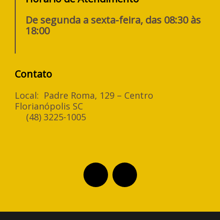
De segunda a sexta-feira, das 08:30 às
18:00
Contato
Local: Padre Roma, 129 – Centro
Florianópolis SC
(48) 3225-1005
F
I
a
n
c
s
e
t
b
a
o
g
o
r