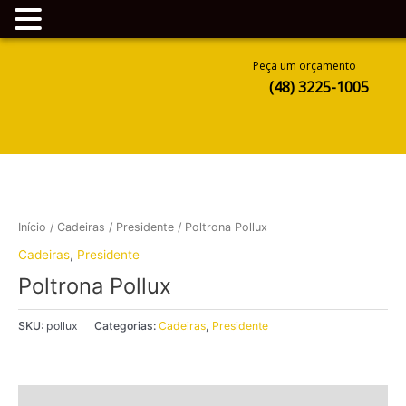
Ir
Peça um orçamento
para
(48) 3225-1005
o
conteúdo
Início
/
Cadeiras
/
Presidente
/ Poltrona Pollux
Cadeiras
,
Presidente
Poltrona Pollux
SKU:
pollux
Categorias:
Cadeiras
,
Presidente
Descrição