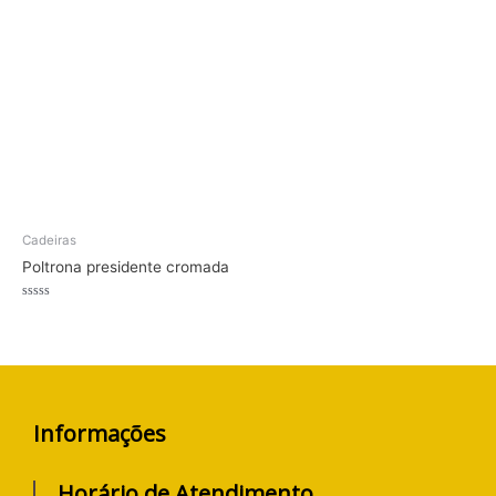
5
5
Cadeiras
Poltrona presidente cromada
Avaliação
0
de
5
Informações
Horário de Atendimento