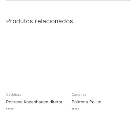
Produtos relacionados
Cadeiras
Cadeiras
Poltrona Kopenhagen diretor
Poltrona Pollux
Avaliação
Avaliação
0
0
de
de
5
5