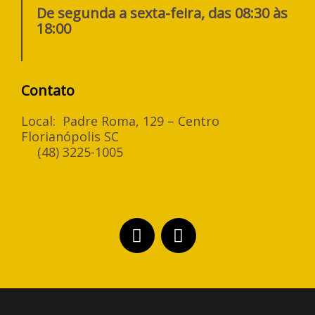
De segunda a sexta-feira, das 08:30 às
18:00
Contato
Local: Padre Roma, 129 – Centro
Florianópolis SC
(48) 3225-1005
F
I
a
n
c
s
e
t
b
a
o
g
o
r
k
a