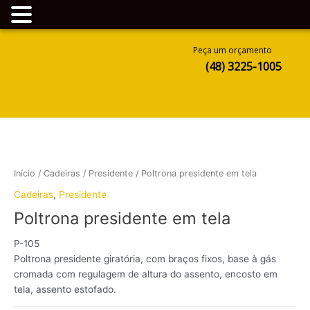
Ir
Peça um orçamento
para
(48) 3225-1005
o
conteúdo
Início
/
Cadeiras
/
Presidente
/ Poltrona presidente em tela
Cadeiras
,
Presidente
Poltrona presidente em tela
P-105
Poltrona presidente giratória, com braços fixos, base à gás
cromada com regulagem de altura do assento, encosto em
tela, assento estofado.