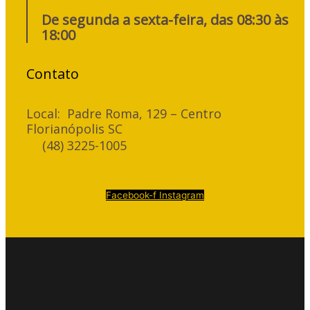
De segunda a sexta-feira, das 08:30 às
18:00
Contato
Local: Padre Roma, 129 – Centro
Florianópolis SC
(48) 3225-1005
Facebook-f
Instagram