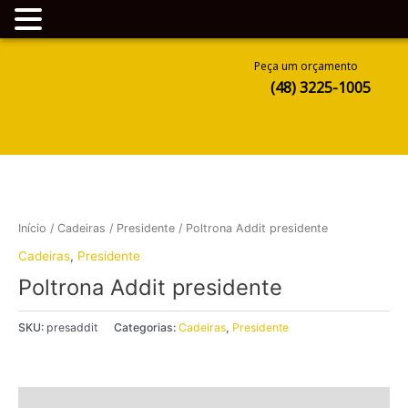
Ir
Peça um orçamento
para
(48) 3225-1005
o
conteúdo
Início
/
Cadeiras
/
Presidente
/ Poltrona Addit presidente
Cadeiras
,
Presidente
Poltrona Addit presidente
SKU:
presaddit
Categorias:
Cadeiras
,
Presidente
Descrição