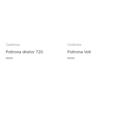
Cadeiras
Cadeiras
Poltrona diretor 720.
Poltrona Volt
Avaliação
Avaliação
0
0
de
de
5
5