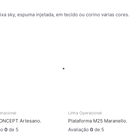
xa sky, espuma injetada, em tecido ou corino varias cores.
eracional
Linha Operacional
CONCEPT Artesano.
Plataforma M25 Maranello.
ão
0
de 5
Avaliação
0
de 5