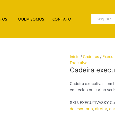
TOS
QUEM SOMOS
CONTATO
Início
/
Cadeiras
/
Execut
Executiva
Cadeira execut
Cadeira executiva, sem b
em tecido ou corino vari
SKU:
EXECUTIVASKY
Ca
de escritório
,
diretor
,
enc