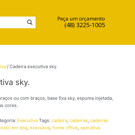
Peça um orçamento
(48) 3225-1005
iva
/ Cadeira executiva sky.
iva sky.
raços ou com braços, base fixa sky, espuma injetada,
as cores.
tegoria:
Executiva
Tags:
cadeira
,
cadeiras
,
cadeiras
osto em tela
,
executiva
,
home office
,
operativa