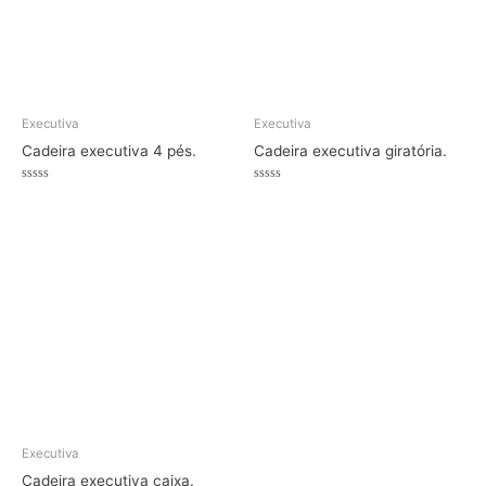
Executiva
Executiva
Cadeira executiva 4 pés.
Cadeira executiva giratória.
Avaliação
Avaliação
0
0
de
de
5
5
Executiva
Cadeira executiva caixa.