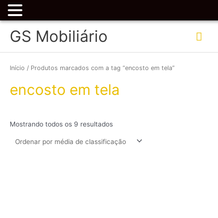
Ir
Me
GS Mobiliário
para
o
prin
Classificado
conteúdo
por
classificação
Início
/ Produtos marcados com a tag “encosto em tela”
média
encosto em tela
Mostrando todos os 9 resultados