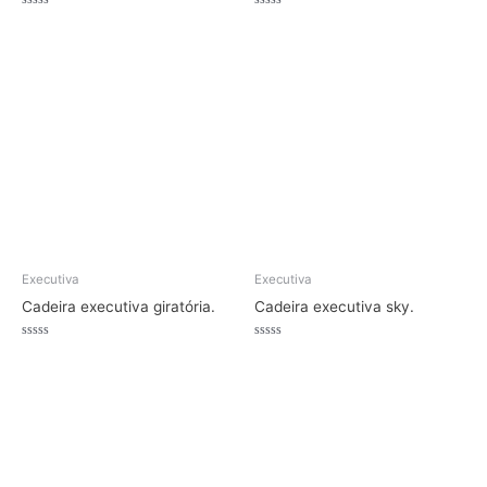
Avaliação
Avaliação
0
0
de
de
5
5
Executiva
Executiva
Cadeira executiva giratória.
Cadeira executiva sky.
Avaliação
Avaliação
0
0
de
de
5
5