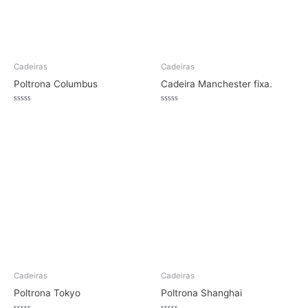
Cadeiras
Cadeiras
Poltrona Columbus
Cadeira Manchester fixa.
Avaliação
Avaliação
0
0
de
de
5
5
Cadeiras
Cadeiras
Poltrona Tokyo
Poltrona Shanghai