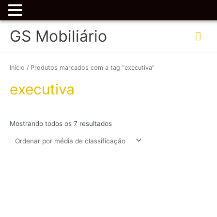
Ir
Me
GS Mobiliário
para
o
prin
Classificado
conteúdo
por
classificação
Início
/ Produtos marcados com a tag “executiva”
média
executiva
Mostrando todos os 7 resultados