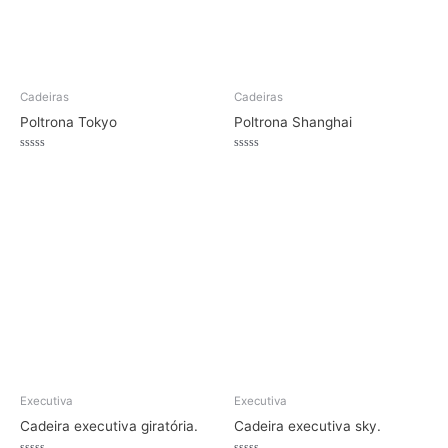
Cadeiras
Cadeiras
Poltrona Tokyo
Poltrona Shanghai
Avaliação
Avaliação
0
0
de
de
5
5
Executiva
Executiva
Cadeira executiva giratória.
Cadeira executiva sky.