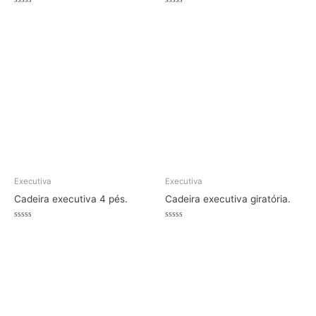
Avaliação
Avaliação
0
0
de
de
5
5
Executiva
Executiva
Cadeira executiva 4 pés.
Cadeira executiva giratória.
Avaliação
Avaliação
0
0
de
de
5
5