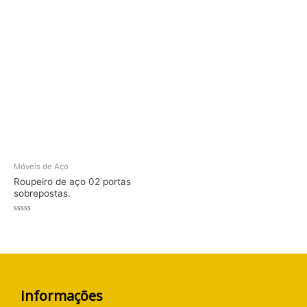
Avaliação
de
0
5
de
5
Móveis de Aço
Roupeiro de aço 02 portas
sobrepostas.
Avaliação
0
de
5
Informações