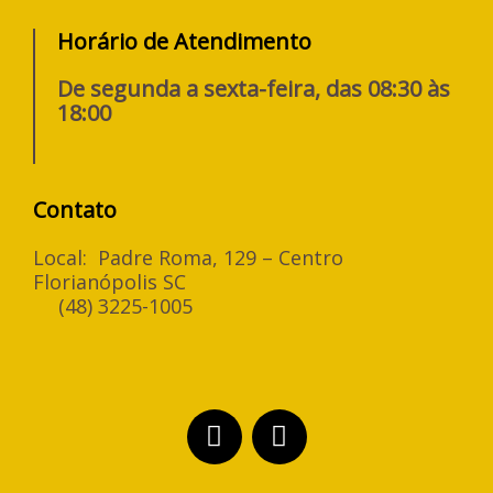
Horário de Atendimento
De segunda a sexta-feira, das 08:30 às
18:00
Contato
Local: Padre Roma, 129 – Centro
Florianópolis SC
(48) 3225-1005
F
I
a
n
c
s
e
t
b
a