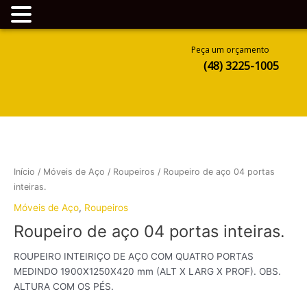
Ir
Peça um orçamento
para
(48) 3225-1005
o
conteúdo
Início
/
Móveis de Aço
/
Roupeiros
/ Roupeiro de aço 04 portas
inteiras.
Móveis de Aço
,
Roupeiros
Roupeiro de aço 04 portas inteiras.
ROUPEIRO INTEIRIÇO DE AÇO COM QUATRO PORTAS
MEDINDO 1900X1250X420 mm (ALT X LARG X PROF). OBS.
ALTURA COM OS PÉS.