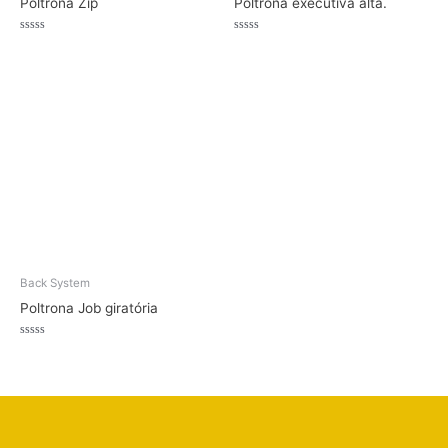
Poltrona Zip
Poltrona executiva alta.
Avaliação
Avaliação
0
0
de
de
5
5
Back System
Poltrona Job giratória
Avaliação
0
de
5