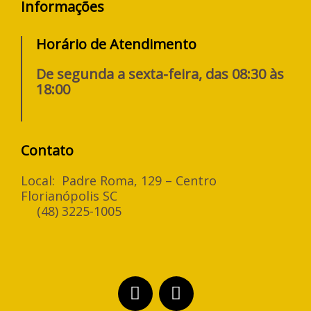
Informações
Horário de Atendimento
De segunda a sexta-feira, das 08:30 às
18:00
Contato
Local: Padre Roma, 129 – Centro
Florianópolis SC
(48) 3225-1005
F
I
a
n
c
s
e
t