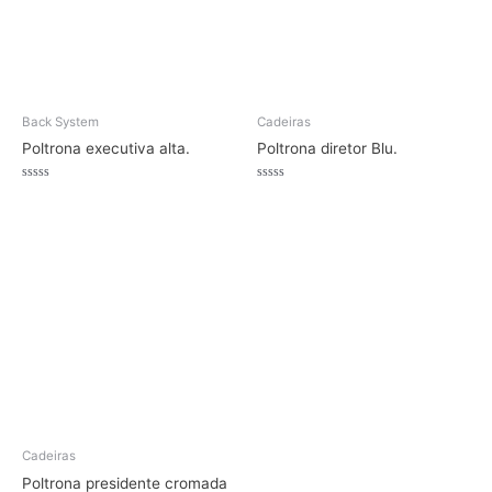
Back System
Cadeiras
Poltrona executiva alta.
Poltrona diretor Blu.
Avaliação
Avaliação
0
0
de
de
5
5
Cadeiras
Poltrona presidente cromada