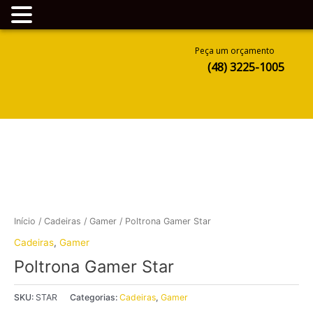
Ir
Peça um orçamento
para
(48) 3225-1005
o
conteúdo
Início
/
Cadeiras
/
Gamer
/ Poltrona Gamer Star
Cadeiras
,
Gamer
Poltrona Gamer Star
SKU:
STAR
Categorias:
Cadeiras
,
Gamer