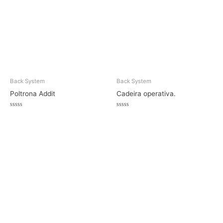
Back System
Back System
Poltrona Addit
Cadeira operativa.
Avaliação
Avaliação
0
0
de
de
5
5