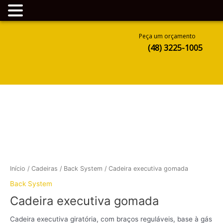
Ir
Peça um orçamento
para
(48) 3225-1005
o
conteúdo
Início
/
Cadeiras
/
Back System
/ Cadeira executiva gomada
Back System
Cadeira executiva gomada
Cadeira executiva giratória, com braços reguláveis, base à gás