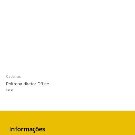
Avaliação
Avaliação
0
0
de
de
5
5
Cadeiras
Poltrona diretor Office.
Avaliação
0
de
5
Informações