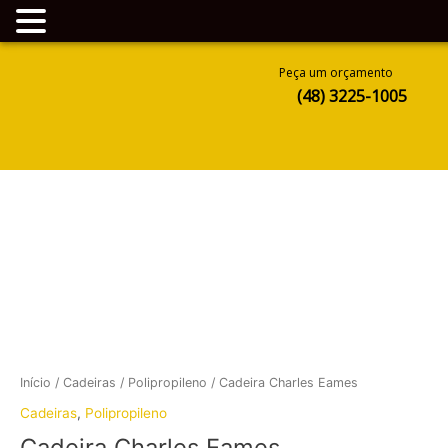
Ir
Peça um orçamento
para
(48) 3225-1005
o
conteúdo
Início
/
Cadeiras
/
Polipropileno
/ Cadeira Charles Eames
Cadeiras
,
Polipropileno
Cadeira Charles Eames