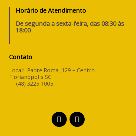
Horário de Atendimento
De segunda a sexta-feira, das 08:30 às
18:00
Contato
Local: Padre Roma, 129 – Centro
Florianópolis SC
(48) 3225-1005
F
I
a
n
c
s
e
t
b
a