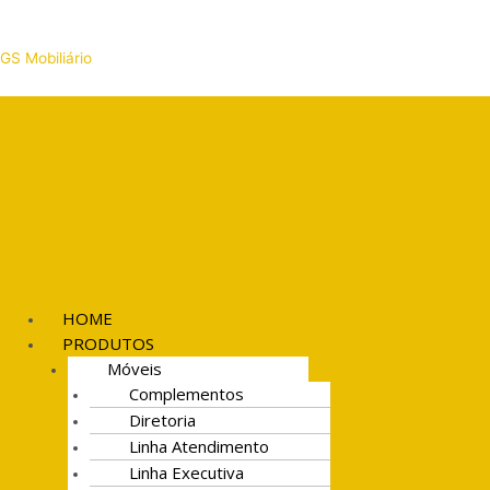
Ir
Menu
Menu
Search
GS Mobiliário
para
o
conteúdo
HOME
PRODUTOS
Móveis
Complementos
Diretoria
Linha Atendimento
Linha Executiva