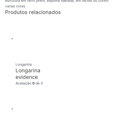
estrutura em ferro preto, espuma injetada, em tecido ou corino
varias cores
Produtos relacionados
Longarina
Longarina
evidence
Avaliação
0
de 5