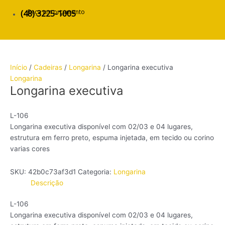
Peça um orçamento
(48) 3225-1005
Início
/
Cadeiras
/
Longarina
/ Longarina executiva
Longarina
Longarina executiva
L-106
Longarina executiva disponível com 02/03 e 04 lugares,
estrutura em ferro preto, espuma injetada, em tecido ou corino
varias cores
SKU:
42b0c73af3d1
Categoria:
Longarina
Descrição
L-106
Longarina executiva disponível com 02/03 e 04 lugares,