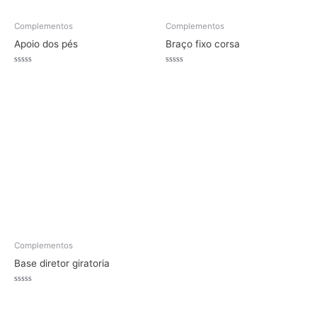
Complementos
Complementos
Apoio dos pés
Braço fixo corsa
Avaliação
Avaliação
0
0
de
de
5
5
Complementos
Base diretor giratoria
Avaliação
0
de
5