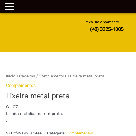
Ir
Peça um orçamento
para
(48) 3225-1005
o
conteúdo
Início
/
Cadeiras
/
Complementos
/ Lixeira metal preta
Complementos
Lixeira metal preta
C-107
Lixeira metalica na cor preta.
.
SKU:
f99a928ac4ee
Categoria:
Complementos