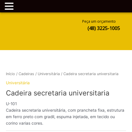
Ir
Peça um orçamento
para
(48) 3225-1005
o
conteúdo
Início
/
Cadeiras
/
Universitária
/ Cadeira secretaria universitaria
Universitária
Cadeira secretaria universitaria
U-101
Cadeira secretaria universitária, com prancheta fixa, estrutura
em ferro preto com gradil, espuma injetada, em tecido ou
corino varias cores.