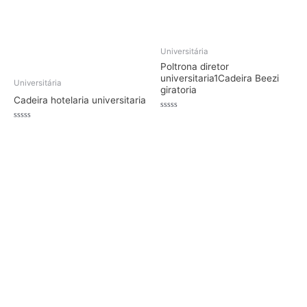
Universitária
Poltrona diretor
universitaria1Cadeira Beezi
Universitária
giratoria
Cadeira hotelaria universitaria
Avaliação
0
Avaliação
de
0
5
de
5