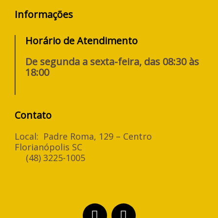
Informações
Horário de Atendimento
De segunda a sexta-feira, das 08:30 às
18:00
Contato
Local: Padre Roma, 129 – Centro
Florianópolis SC
(48) 3225-1005
F
I
a
n
c
s