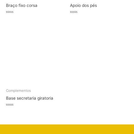
Braço fixo corsa
Apoio dos pés
Avaliação
Avaliação
0
0
de
de
5
5
Complementos
Base secretaria giratoria
Avaliação
0
de
5