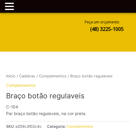
Ir
Peça um orçamento
para
(48) 3225-1005
o
conteúdo
Início
/
Cadeiras
/
Complementos
/ Braço botão regulaveis
Complementos
Braço botão regulaveis
C-104
Par braço botão regulaveis, na cor preta.
SKU:
e209c3f02c4c
Categoria:
Complementos